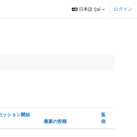
日本語 ‎(ja)‎
ログイン
カッション開始
返
最新の投稿
信
操作