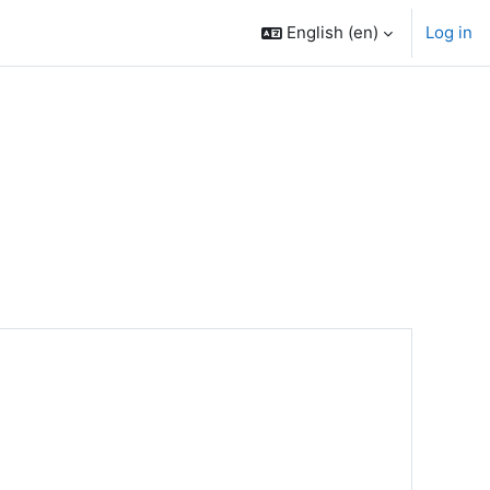
English ‎(en)‎
Log in